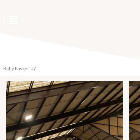
Aller
au
contenu
Baby basket U7