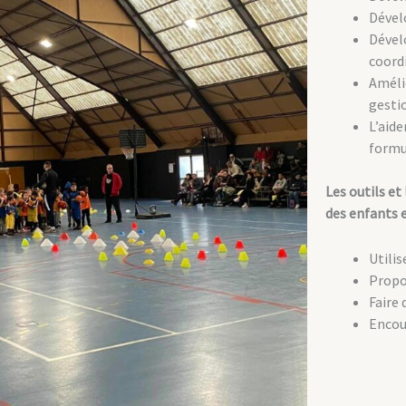
Dével
Dévelo
coordi
Amélio
gesti
L’aide
formu
Les outils et
des enfants e
Utilis
Propo
Faire 
Encour