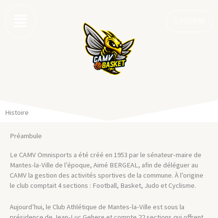
Aller
au
S'INSCRIRE
contenu
Histoire
Préambule
Le CAMV Omnisports a été créé en 1953 par le sénateur-maire de
Mantes-la-Ville de l’époque, Aimé BERGEAL, afin de déléguer au
CAMV la gestion des activités sportives de la commune. À l’origine
le club comptait 4 sections : Football, Basket, Judo et Cyclisme.
Aujourd’hui, le Club Athlétique de Mantes-la-Ville est sous la
présidence de Jean-Luc Gehere et compte 22 sections qui offrent